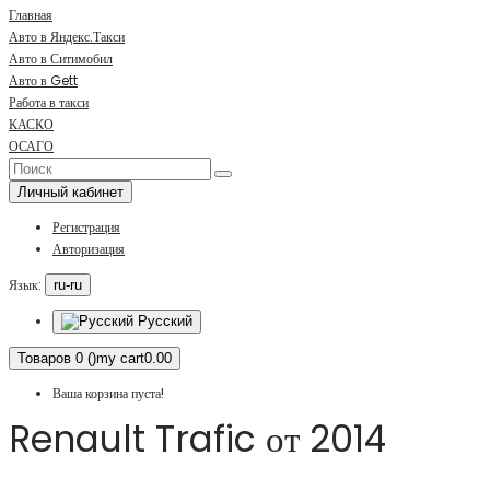
Главная
Авто в Яндекс.Такси
Авто в Ситимобил
Авто в Gett
Работа в такси
КАСКО
ОСАГО
Личный кабинет
Регистрация
Авторизация
Язык:
ru-ru
Русский
Товаров 0 ()
my cart
0.00
Ваша корзина пуста!
Renault Trafic от 2014