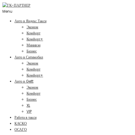
Menu
Авто в Яндекс.Такси
Эконом
Комфорт
Комфорт+
Минивэн
Бизнес
Авто в Ситимобил
Эконом
Комфорт
Комфорт+
Авто в Gett
Эконом
Комфорт
Бизнес
XL
VIP
Работа в такси
КАСКО
ОСАГО