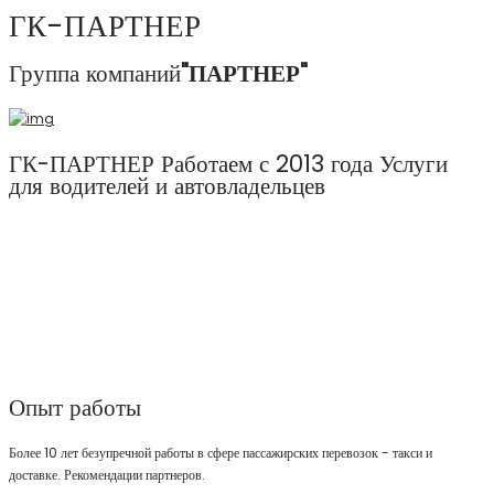
ГК-ПАРТНЕР
Группа компаний
"ПАРТНЕР"
ГК-ПАРТНЕР
Работаем с 2013 года
Услуги
для водителей и автовладельцев
Мы оказываем услуги: Страхование ОСАГО,
КАСКО, Зеленая карта. Работа в такси. Аренда авто
по ценам в соответствии с классом. Выгодные
условия для партнеров.
Рекомендованный партнер Ситимобил, Яндекс.Такси
и UBER
Опыт работы
Более 10 лет безупречной работы в сфере пассажирских перевозок - такси и
доставке. Рекомендации партнеров.