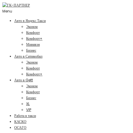
Menu
Авто в Яндекс.Такси
Эконом
Комфорт
Комфорт+
Минивэн
Бизнес
Авто в Ситимобил
Эконом
Комфорт
Комфорт+
Авто в Gett
Эконом
Комфорт
Бизнес
XL
VIP
Работа в такси
КАСКО
ОСАГО